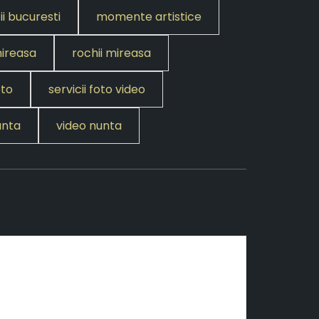
ii bucuresti
momente artistice
mireasa
rochii mireasa
oto
servicii foto video
unta
video nunta