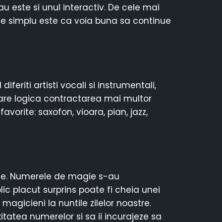
u este si unul interactiv. De cele mai
t de simplu este ca voia buna sa continue
eriti artisti vocali si instrumentali,
are logica contractarea mai multor
orite: saxofon, vioara, pian, jazz,
reme. Numerele de magie s-au
lic placut surprins poate fi cheia unei
magicieni la nuntile zilelor noastre.
xitatea numerelor si sa ii incurajeze sa