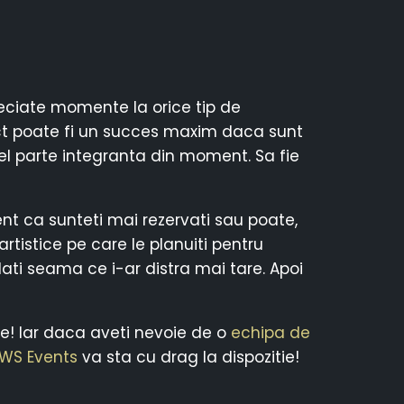
reciate momente la orice tip de
 act poate fi un succes maxim daca sunt
tfel parte integranta din moment. Sa fie
rent ca sunteti mai rezervati sau poate,
tistice pe care le planuiti pentru
a dati seama ce i-ar distra mai tare. Apoi
oape! Iar daca aveti nevoie de o
echipa de
WS Events
va sta cu drag la dispozitie!