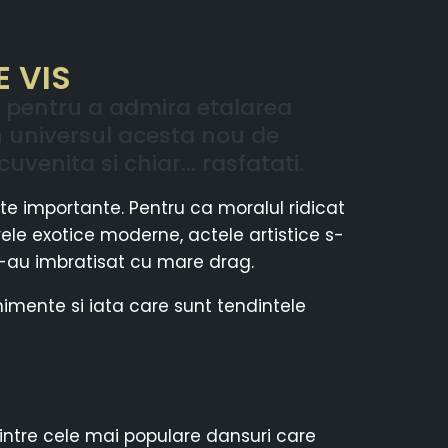
 VIS
it pentru a admira etalarea
din universul acesta nou de
cuvenita si chiar… rasfatati.
te importante. Pentru ca moralul ridicat
arele exotice moderne, actele artistice s-
 le-au imbratisat cu mare drag.
imente si iata care sunt tendintele
intre cele mai populare dansuri care