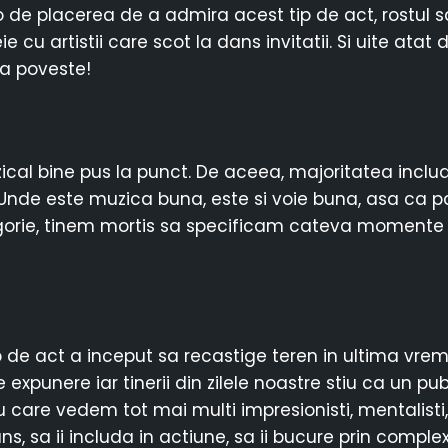
o de placerea de a admira acest tip de act, rostul sa
 cu artistii care scot la dans invitatii. Si uite ata
ga poveste!
al bine pus la punct. De aceea, majoritatea includ dif
Unde este muzica buna, este si voie buna, asa ca p
gorie, tinem mortis sa specificam cateva momente fav
tip de act a inceput sa recastige teren in ultima v
xpunere iar tinerii din zilele noastre stiu ca un pub
 care vedem tot mai multi impresionisti, mentalisti, 
ns, sa ii includa in actiune, sa ii bucure prin comple