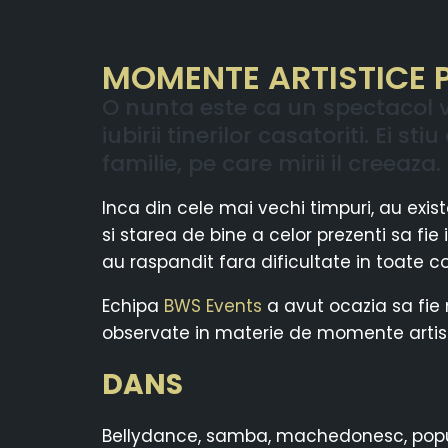
MOMENTE ARTISTICE P
O nunta este ca un spectacol vi
iubirii tinerilor casatoriti. Ei 
familie, pe care mirii il creeaz
Inca din cele mai vechi timpuri, au exis
si starea de bine a celor prezenti sa fie
au raspandit fara dificultate in toate co
Echipa
BWS Events
a avut ocazia sa fie 
observate in materie de momente artist
DANS
Bellydance, samba, machedonesc, popula