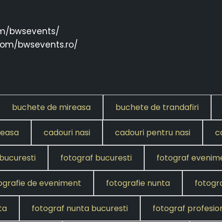
om/bwsevents/
.com/bwsevents.ro/
buchete de mireasa
buchete de trandafiri
reasa
cadouri nasi
cadouri pentru nasi
c
bucuresti
fotograf bucuresti
fotograf evenim
ografie de eveniment
fotografie nunta
fotogra
ta
fotograf nunta bucuresti
fotograf profesion