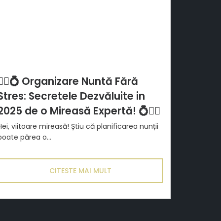
👰‍♀️💍 Organizare Nuntă Fără
Stres: Secretele Dezvăluite in
2025 de o Mireasă Expertă! 💍👰‍♀️
Hei, viitoare mireasă! Știu că planificarea nunții
poate părea o...
CITESTE MAI MULT