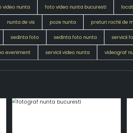
o video nunta
foto video nunta bucuresti
locat
nunta de vis
poze nunta
preturi rochii de 
sedinta foto
sedinta foto nunta
servicii f
ideo eveniment
servicii video nunta
videograf n