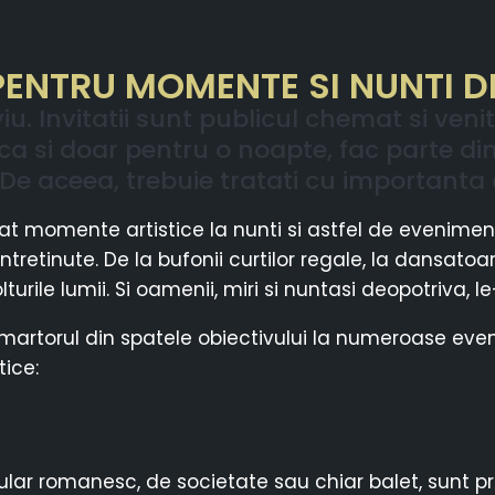
ENTRU MOMENTE SI NUNTI DE
u. Invitatii sunt publicul chemat si ven
stiu ca si doar pentru o noapte, fac parte 
a. De aceea, trebuie tratati cu importanta 
tat momente artistice la nunti si astfel de evenimen
 intretinute. De la bufonii curtilor regale, la dansato
lturile lumii. Si oamenii, miri si nuntasi deopotriva,
martorul din spatele obiectivului la numeroase even
ice:
r romanesc, de societate sau chiar balet, sunt pr