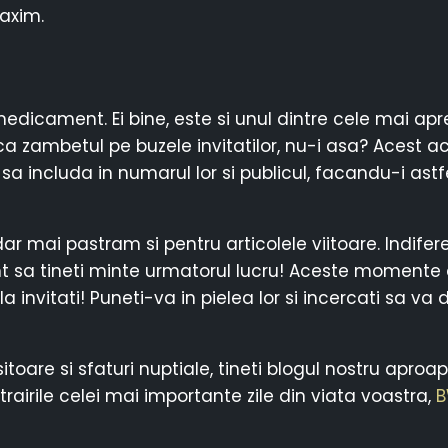
axim.
medicament. Ei bine, este si unul dintre cele mai ap
ca zambetul pe buzele invitatilor, nu-i asa? Acest
a sa includa in numarul lor si publicul, facandu-i as
dar mai pastram si pentru articolele viitoare. Indife
t sa tineti minte urmatorul lucru! Aceste momente ar
la invitati! Puneti-va in pielea lor si incercati sa v
ositoare si sfaturi nuptiale, tineti blogul nostru apr
trairile celei mai importante zile din viata voastra,
B