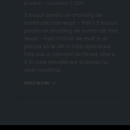
By
admin
December 2, 2024
3 trucuri pentru un shooting de
nuntă cât mai reușit – Part I 3 trucuri
pentru un shooting de nuntă cât mai
reușit – Part I Oricât de mult ți-ar
plăcea să te afli în fața aparatului
foto sau a camerei de filmat, vine o
zi în care emoțiile pur și simplu își
spun cuvântul….
READ MORE