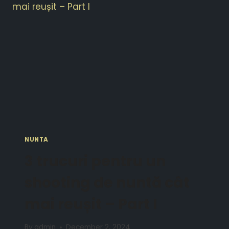
NUNTA
3 trucuri pentru un
shooting de nuntă cât
mai reușit – Part I
By
admin
December 2, 2024