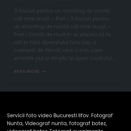
3 trucuri pentru un shooting de nuntă
cât mai reușit – Part I 3 trucuri pentru
un shooting de nuntă cât mai reușit –
Part I Oricât de mult ți-ar plăcea să te
afli în fața aparatului foto sau a
camerei de filmat, vine o zi în care
emoțiile pur și simplu își spun cuvântul….
READ MORE
Servicii foto video Bucuresti Ilfov. Fotograf
Nunta, Videograf nunta, fotograf botez,