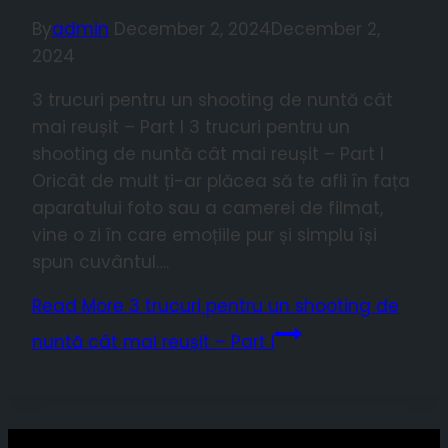
By
admin
December 2, 2024
December 2,
2024
3 trucuri pentru un shooting de nuntă cât
mai reușit – Part I 3 trucuri pentru un
shooting de nuntă cât mai reușit – Part I
Oricât de mult ți-ar plăcea să te afli în fața
aparatului foto sau a camerei de filmat,
vine o zi în care emoțiile pur și simplu își
spun cuvântul….
Read More
3 trucuri pentru un shooting de
nuntă cât mai reușit – Part I