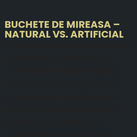
BUCHETE DE MIREASA –
NATURAL VS. ARTIFICIAL
Cand vine vorba de buchete
de mireasa, de-a lungul
vremurilor s-au identificat
multe motive ce justifica
prezenta lor in cadrul unei
nunti. Si chiar daca istoria
ne face sa zambim cu
explicatiile pe care le-a