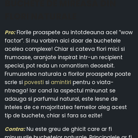
BUCHETE DE MIREASA DIN
FLORI NATURALE
Pro:
Florile proaspete au intotdeauna acel ”wow
factor”. Si nu vorbim aici doar de buchetele
acelea complexe! Chiar si cateva flori mici si
frumoase, aranjate inspirat intr-un recipient
special, pot reda un romantism deosebit.
Frumusetea naturala a florilor proaspete poate
scrie si
povesti
si
amintiri
pentru o viata-
ntreaga! Iar cand la aspectul minunat se
adauga si parfumul natural, este lesne de
inteles de ce majoritatea femeilor aleg acest
tip de buchete, chiar si fara sa ezite!
Contra:
Nu este greu de ghicit care ar fi
minusurile buchetelor naturale. Principalele ar fi